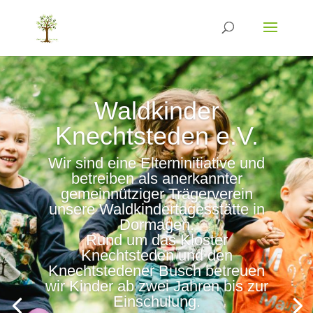
Waldkinder
Knechtsteden e.V.
Wir sind eine Elterninitiative und
betreiben als anerkannter
gemeinnütziger Trägerverein
unsere Waldkindertagesstätte in
Dormagen.
Rund um das Kloster
Knechtsteden und den
Knechtstedener Busch betreuen
wir Kinder ab zwei Jahren bis zur
Einschulung.